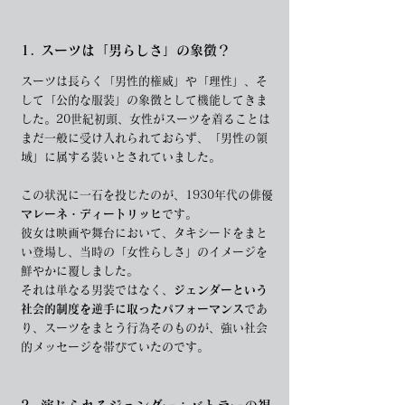
1. スーツは「男らしさ」の象徴？
スーツは長らく「男性的権威」や「理性」、そ
して「公的な服装」の象徴として機能してきま
した。20世紀初頭、女性がスーツを着ることは
まだ一般に受け入れられておらず、「男性の領
域」に属する装いとされていました。
この状況に一石を投じたのが、1930年代の俳優
マレーネ・ディートリッヒ
です。
彼女は映画や舞台において、タキシードをまと
い登場し、当時の「女性らしさ」のイメージを
鮮やかに覆しました。
それは単なる男装ではなく、
ジェンダーという
社会的制度を逆手に取ったパフォーマンス
であ
り、スーツをまとう行為そのものが、強い社会
的メッセージを帯びていたのです。