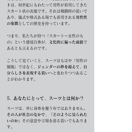
ト
は、何世紀にもわたって男性が着用してきた
スカート状の衣服です。それは戦闘時の装いで
あり、儀式や格式ある場でも着用される
男性性
の象徴
としての歴史を持っています。
つまり、私たちが持つ「スカート＝女性のも
の」という感覚自体が、
文化的に偏った前提
で
あるとも言えるのです。
こうして見ていくと、スーツはもはや「男性の
制服」ではなく、
ジェンダーの枠を超えて、自
分らしさを表現する装い
へと変わりつつあるこ
とがわかります。
5. あなたにとって、スーツとは何か？
スーツは、単に身体を覆う布ではありません。
その人が社会のなかで、「どのように見られた
いのか」
その意思や立場を語る装いでもありま
す。