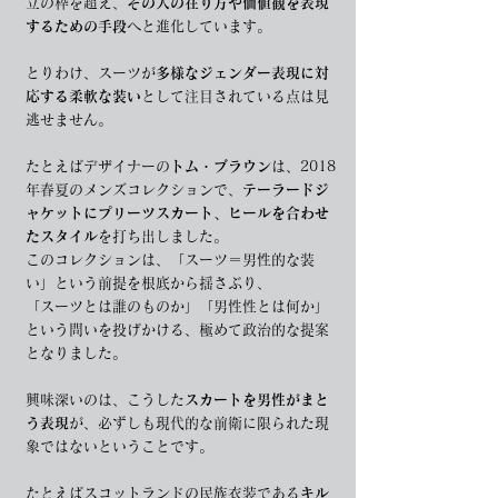
立の枠を超え、
その人の在り方や価値観を表現
するための手段
へと進化しています。
とりわけ、スーツが
多様なジェンダー表現に対
応する柔軟な装い
として注目されている点は見
逃せません。
たとえばデザイナーの
トム・ブラウン
は、2018
年春夏のメンズコレクションで、
テーラードジ
ャケットにプリーツスカート、ヒールを合わせ
たスタイル
を打ち出しました。
このコレクションは、「スーツ＝男性的な装
い」という前提を根底から揺さぶり、
「スーツとは誰のものか」「男性性とは何か」
という問いを投げかける、極めて政治的な提案
となりました。
興味深いのは、こうした
スカートを男性がまと
う表現
が、必ずしも現代的な前衛に限られた現
象ではないということです。
たとえばスコットランドの民族衣装である
キル