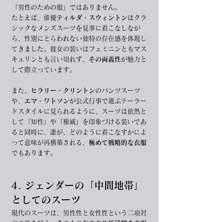
「男性のための服」ではありません。
たとえば、俳優
ティルダ・スウィントン
はクラ
シックなメンズスーツを見事に着こなしなが
ら、性別にとらわれない独特の存在感を体現し
てきました。彼女の装いはフェミニンともマス
キュリンとも言い切れず、
その両義性
が魅力と
して際立っています。
また、
ヒラリー・クリントン
のパンツスーツ
や、
エマ・ワトソン
が公式行事で選ぶテーラー
ドスタイルに見られるように、スーツは依然と
して「知性」や「権威」を印象づける装いであ
ると同時に、誰が、どのように着こなすかによ
って意味が再構築される、
極めて戦略的な衣服
でもあります。
4. ジェンダーの「中間地帯」
としてのスーツ
現代のスーツは、男性性と女性性という二項対