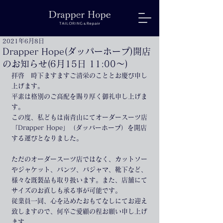
2021年6月8日
Drapper Hope(ダッパーホープ)開店
のお知らせ(6月15日 11:00〜)
拝啓　時下ますますご清栄のこととお慶び申し
上げます。
平素は格別のご高配を賜り厚く御礼申し上げま
す。
この度、私どもは南青山にてオーダースーツ店
「Drapper Hope」（ダッパーホープ）を開店
する運びとなりました。
ただのオーダースーツ店ではなく、カットソー
やジャケット、パンツ、パジャマ、靴下など、
様々な既製品も取り扱います。また、店舗にて
サイズのお直しも承る事が可能です。
従業員一同、心を込めたおもてなしにてお迎え
致しますので、何卒ご愛顧の程お願い申し上げ
ます。