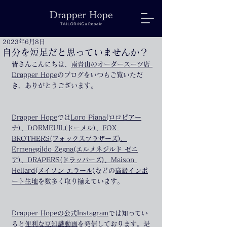
2023年6月8日
自分を短足だと思っていませんか？
皆さんこんにちは、
南青山のオーダースーツ店 
Drapper Hope
のブログをいつもご覧いただ
き、ありがとうございます。
Drapper Hope
では
Loro Piana(ロロピアー
ナ)
、
DORMEUIL(ドーメル)
、
FOX 
BROTHERS(フォックスブラザーズ)
、
Ermenegildo Zegna(エルメネジルド ゼニ
ア)
、
DRAPERS(ドラッパーズ)
、
Maison 
Hellard(メイソン エラール)
などの
高級インポ
ート生地
を数多く取り揃えています。
Drapper Hopeの公式Instagram
では知ってい
ると
便利な豆知識動画
を発信しております。是