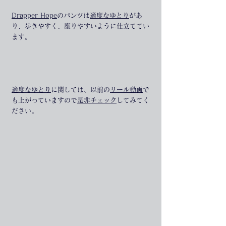
Drapper Hope
のパンツは
適度なゆとり
があ
り、歩きやすく、座りやすいように仕立ててい
ます。
適度なゆとり
に関しては、以前の
リール動画
で
も上がっていますので
是非チェック
してみてく
ださい。