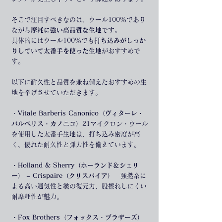
そこで注目すべきなのは、ウール100％であり
ながら
摩耗に強い高品質な生地
です。
具体的にはウール100％でも
打ち込みがしっか
りしていて太番手を使った生地
がおすすめで
す。
以下に耐久性と品質を兼ね備えたおすすめの生
地を挙げさせていただきます。
・
Vitale Barberis Canonico（ヴィターレ・
バルベリス・カノニコ）
21マイクロン・ウール
を使用した太番手生地は、打ち込み密度が高
く、優れた耐久性と弾力性を備えています。
・Holland & Sherry（ホーランド＆シェリ
ー） – Crispaire（クリスパイア）
　強撚糸に
よる高い通気性と皺の復元力、股擦れしにくい
耐摩耗性が魅力。
・Fox Brothers（フォックス・ブラザーズ） 