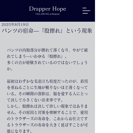
2025年8月19日
パンツの宿命—「股擦れ」という現象
パンツの内股部分が擦れて薄くなり、やがて破
れてしまう—いわゆる「股擦れ」。
多くの方が経験されているのではないでしょう
か。
最初はわずかな毛羽立ち程度だったのが、着用
を重ねるごとに生地が頼りないほど薄くなって
いる。その瞬間の落胆は、服を愛する人にとっ
て決して小さくない出来事です。
しかし、股擦れは決して珍しい現象ではありま
せん。その原因と対策を理解することで、愛用
のトラウザーズの寿命を、これからお仕立てす
るトラウザーズの寿命を大きく延ばすことが可
能になります。