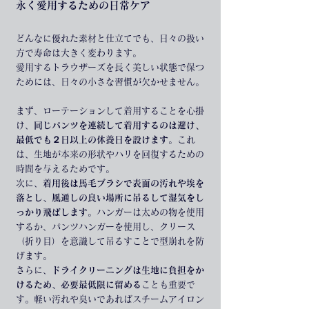
永く愛用するための日常ケア
どんなに優れた素材と仕立てでも、日々の扱い
方で寿命は大きく変わります。
愛用するトラウザーズを長く美しい状態で保つ
ためには、日々の小さな習慣が欠かせません。
まず、ローテーションして着用することを心掛
け、
同じパンツを連続して着用するのは避け、
最低でも２日以上の休養日を設けます
。これ
は、生地が本来の形状やハリを回復するための
時間を与えるためです。
次に、
着用後は馬毛ブラシで表面の汚れや埃を
落とし、風通しの良い場所に吊るして湿気をし
っかり飛ばします
。ハンガーは太めの物を使用
するか、パンツハンガーを使用し、クリース
（折り目）を意識して吊るすことで型崩れを防
げます。
さらに、
ドライクリーニングは生地に負担をか
けるため、必要最低限に留める
ことも重要で
す。軽い汚れや臭いであればスチームアイロン