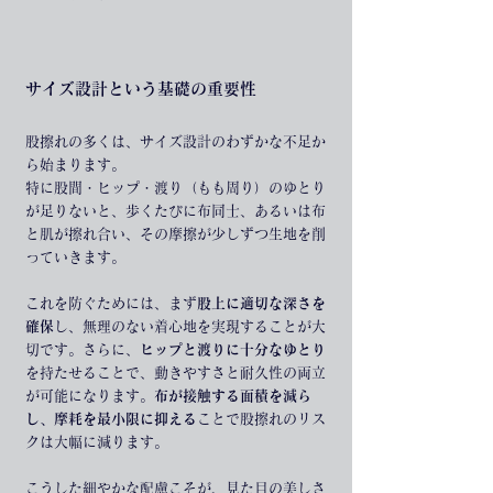
サイズ設計という基礎の重要性
股擦れの多くは、サイズ設計のわずかな不足か
ら始まります。
特に股間・ヒップ・渡り（もも周り）のゆとり
が足りないと、歩くたびに布同士、あるいは布
と肌が擦れ合い、その摩擦が少しずつ生地を削
っていきます。
これを防ぐためには、まず
股上に適切な深さを
確保
し、無理のない着心地を実現することが大
切です。さらに、
ヒップと渡りに十分なゆとり
を持たせることで、動きやすさと耐久性の両立
が可能になります。
布が接触する面積を減ら
し、摩耗を最小限に抑える
ことで股擦れのリス
クは大幅に減ります。
こうした細やかな配慮こそが、見た目の美しさ