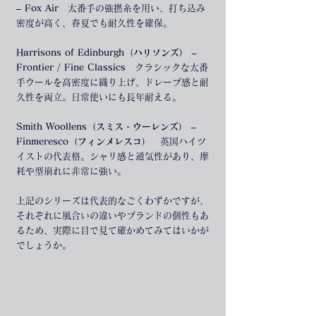
– Fox Air
　太番手の強撚糸を用い、打ち込み
密度が高く、春夏でも耐久性を確保。
Harrisons of Edinburgh（ハリソンズ） – 
Frontier / Fine Classics
　クラシックな太番
手ウールを高密度に織り上げ、ドレープ感と耐
久性を両立。日常使いにも長年耐える。
Smith Woollens（スミス・ウーレンズ） – 
Finmeresco（フィンメレスコ）
　英国ハイツ
イストの代表格。シャリ感と通気性があり、摩
耗や型崩れに非常に強い。
上記のシリーズは代表的なごくわずかですが、
それぞれに風合いの違いやブランドの個性もあ
るため、実際に目で見て確かめてみてはいかが
でしょうか。